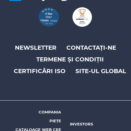
NEWSLETTER
CONTACTAȚI-NE
Footer
TERMENE ȘI CONDIȚII
top
menu
CERTIFICĂRI ISO
SITE-UL GLOBAL
-
Prysmian
COMPANIA
Footer
PIEȚE
menu
INVESTORS
CATALOAGE WEB CEE