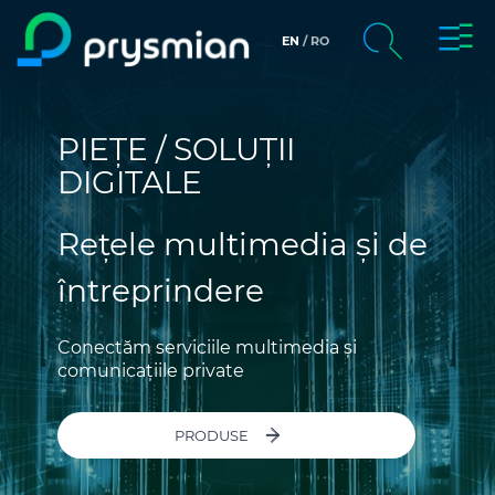
prysm
EN
RO
săriți la conținutul
principal
chevron_right
Companie
căutare
PIEȚE / SOLUȚII
chevron_right
Piețe
DIGITALE
chevron_right
Oameni și Cariere
Rețele multimedia și de
Sustainabilitate
întreprindere
Media
Conectăm serviciile multimedia și
comunicațiile private
Catalog Online
PRODUSE