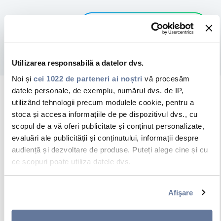
DESCARCĂ PDF-UL
Utilizarea responsabilă a datelor dvs.
Noi și
cei 1022 de parteneri ai noștri
vă procesăm
datele personale, de exemplu, numărul dvs. de IP,
Regulamentul Produselor
utilizând tehnologii precum modulele cookie, pentru a
stoca și accesa informațiile de pe dispozitivul dvs., cu
pentru Construcții
scopul de a vă oferi publicitate și conținut personalizate,
evaluări ale publicității și conținutului, informații despre
Sunteți deja familiarizați cu CPR?
La
audiență și dezvoltare de produse. Puteți alege cine și cu
ce scopuri poate utiliza datele dvs.
1 iulie 2017,
CPR
(Regulamentul
Produselor Pentru Construcții) a
Dacă ne permiteți, am dori, de asemenea:
Afişare
devenit obligatoriu în întreaga UE.
Să colectăm informațiile cu privire la locația dvs.
Acest regulament definește normele
geografică cu o exactitate de până la câțiva metri