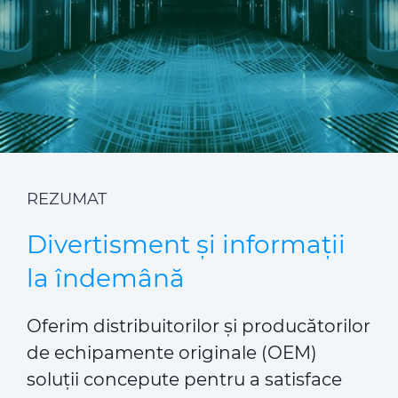
CPR & DoP
Proiecte
CABLE APP
CONTACT
INSIGHT
SITE-UL GLOBAL
REZUMAT
Divertisment și informații
la îndemână
Oferim distribuitorilor și producătorilor
de echipamente originale (OEM)
soluții concepute pentru a satisface